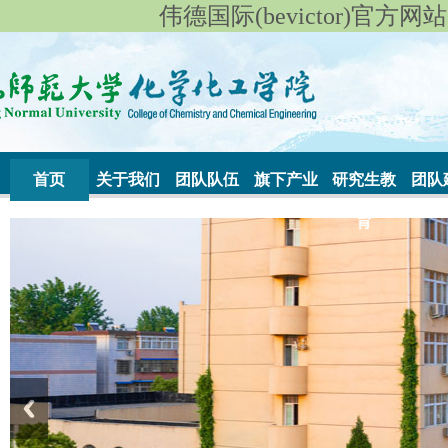
伟德国际(bevictor)官方网站|始
首页
关于我们
团队队伍
旗下产业
研究生教
团队
育