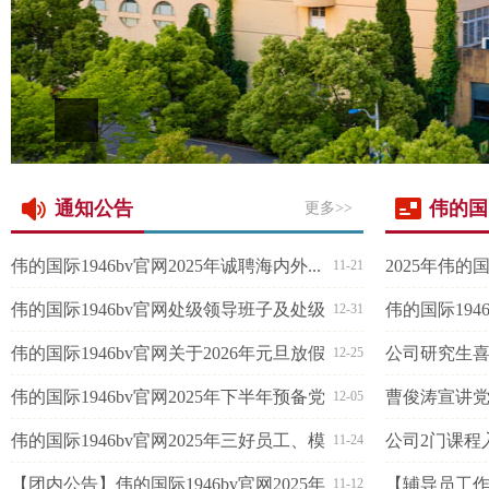
1
2
3
1
2
3
1
2
3
通知公告
伟的国
更多>>
伟的国际1946bv官网2025年诚聘海内外...
2025年伟的
11-21
伟的国际1946bv官网处级领导班子及处级
伟的国际194
12-31
领导干部202...
规划编制...
伟的国际1946bv官网关于2026年元旦放假
公司研究生喜
12-25
安排的通知
碳”创...
伟的国际1946bv官网2025年下半年预备党
曹俊涛宣讲
12-05
员申请转正...
伟的国际1946bv官网2025年三好员工、模
公司2门课程
11-24
范干部、优...
程
【团内公告】伟的国际1946bv官网2025年
【辅导员工
11-12