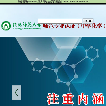
伟德国际(bevictor)官方网站|始于英国源自1946-Officials Website