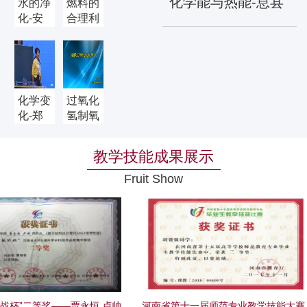
化学能与热能-息县
水的净
燃料的
化-安
合理利
浏览 ：
阳市第
用与开
一高赵明
浏览 ：
十中学
发-浉
白雪
河中学
刘春梅
化学变
过氧化
化-郑
氢制氧
州市第
气——
五十七
浉河中
教学技能成果展示
中学翟
学胡金
亮亮
玲
Fruit Show
”二等奖——贾永恒 卢帅
河南省第十一届师范专业教学技能大赛