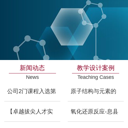
新闻动态
教学设计案例
News
Teaching Cases
公司2门课程入选第
原子结构与元素的
三批国家一流本科
性质-潢川高中陈丹
【卓越拔尖人才实
氧化还原反应-息县
课程
2025年12月30日
浏览 ：
验班】化学创新拔
一高李波
浏览 ：