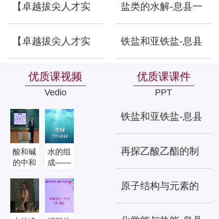
【卓越拔尖人才实
盐类的水解-息县一
尖人才实验班召...
验班】刘彦明教授
高吴亚琼
浏览 ：
【卓越拔尖人才实
铁盐和亚铁盐-息县
2025年12月03日
为化学卓越拔尖...
验班】伟的国际
一高张俊
浏览 ：
优质课视频
优质课课件
2025年12月03日
Vedio
PPT
1946bv官网举办
铁盐和亚铁盐-息县
2025化学...
一高张俊
浏览 ：
2025年12月03日
再探乙酸乙酯的制
酸和碱
水的组
的中和
成——
反应
洛阳市
备-洛阳市第四十六
——羊
洛龙区
原子结构与元素的
山中学
第三初
中学
浏览 ：
彭明广
中
性质-潢川高中陈丹