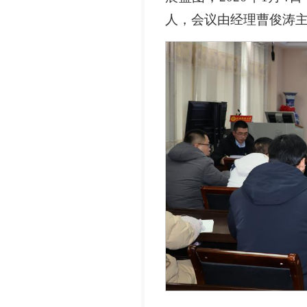
新闻
人，会议由经理曹俊涛