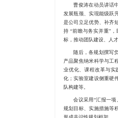
曹俊涛在动员讲话中
发展瓶颈、实现能级跃
是公司立足优势、补齐
持 “前瞻与务实并重”
标，推动团队建设、人
随后，各规划撰写
产品聚焦纳米科学与工
业优化、课程改革与实
化；实验室建设侧重硬
队构建等。
会议采用“汇报一项
规划目标、实施措施等
形成共识性规划框架。