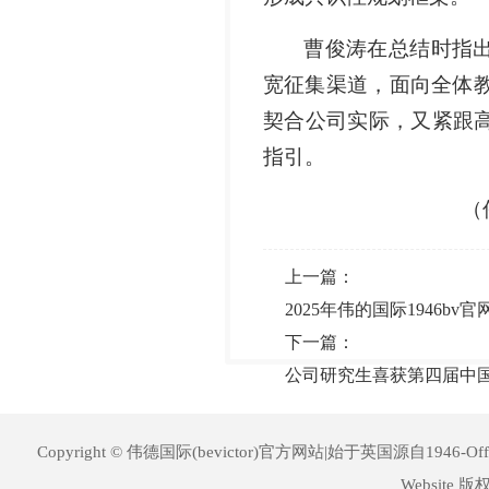
曹俊涛在总结时指出
宽征集渠道，面向全体
契合公司实际，又紧跟高
指引。
（
上一篇：
2025年伟的国际1946b
下一篇：
公司研究生喜获第四届中国
Copyright © 伟德国际(bevictor)官方网站|始于英国源自1946-Offic
Website 