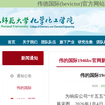
伟德国际(bevictor)官方网站|始
首页
关于我们
团队队伍
旗下产业
研究生教
团队
育
新闻通知
伟的国际1946bv官网
伟的国际19
通知公告
时间：
202
伟的国际
为响应公司“十五五
1946bv官网
展蓝图，2026年1月