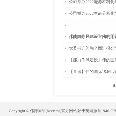
公司举办2022能源材料
公司举办2022生命分析
【能力作风建设】伟的国际
伟的国际1946bv官网利
党委书记郭鹏全面汇报公司
【能力作风建设】伟的国际1
【喜讯】伟的国际1946
共
Copyright © 伟德国际(bevictor)官方网站|始于英国源自1946-Offic