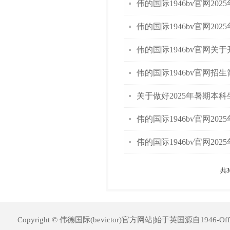
伟的国际1946bv官网2
伟的国际1946bv官网2
伟的国际1946bv官网
伟的国际1946bv官网招生
关于做好2025年暑期本
伟的国际1946bv官网2
伟的国际1946bv官网
共3
Copyright © 伟德国际(bevictor)官方网站|始于英国源自1946-Offic