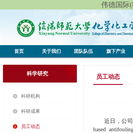
伟德国际(be
首页
关于我们
团队队伍
旗下产业
科学研究
员工动态
科研机构
科研成果
近日，公
员工动态
based antifoulin