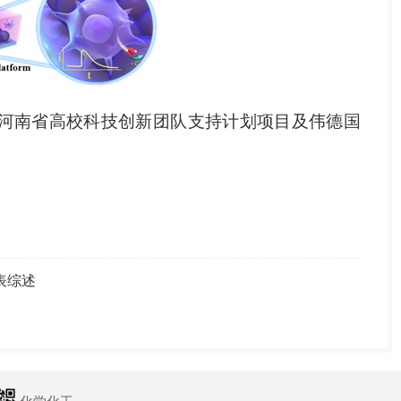
河南省高校科技创新团队支持计划项目及伟德国
发表综述