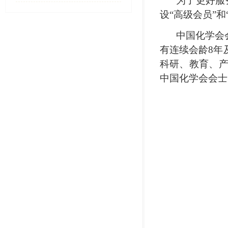
为了更好服
设
“
高级会员
”
和
中国化学会
有连续会龄
8
年
科研、教育、
中国化学会会士