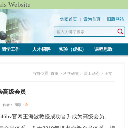
 Website
集团首页
设为首页
旧版网站
|
|
团学工作
人才招聘
实验（虚拟）
课程思政
当前位置:
首页
>
科学研究
>
员工动态
> 正文
会高级会员
网
作者：
阅读：
次
46bv官网王海波教授成功晋升成为高级会员。