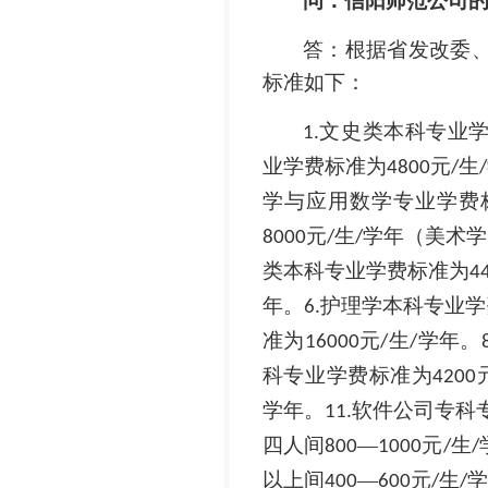
问：信阳师范公司
答：根据省发改委
标准如下：
文史类本科专业
1.
业学费标准为
元
生
4800
/
/
学与应用数学专业学费
元
生
学年（美术学
8000
/
/
类本科专业学费标准为
4
年。
护理学本科专业学
6.
准为
元
生
学年。
16000
/
/
科专业学费标准为
4200
学年。
软件公司专科
11.
四人间
—
元
生
800
1000
/
/
以上间
—
元
生
学
400
600
/
/