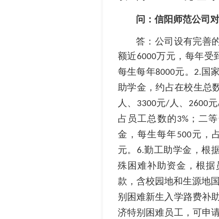
问：信阳师范公司
答：公司设有完善
额近
万元，每年受
6000
每生每年
元。
国
8000
2.
助学金，约占在校生总
人、
元
人、
元
3300
/
2600
占员工总数的
；二等
3%
金，每生每年
元，
500
元。
勤工助学金，根
6.
殊困难补助资金，根据
款，含校园地和生源地
别困难新生入学路费补
济特别困难员工，可申