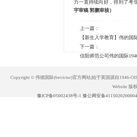
力一直持续向好，得到了考
宇审稿
郭鹏审核）
上一篇：
【新生入学教育】伟的国际1
下一篇：
信阳师范公司伟的国际1946
Copyright © 伟德国际(bevictor)官方网站|始于英国源自1946-Offic
Website 
豫ICP备05002438号-1
豫公网安备411502020000