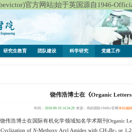
victor)官方网站|始于英国源自1946-Officials
研究生教育
团队建设
科学研究
党建工作
饶伟浩博士在《Organic Lett
时间：
2018-09-19 14:34:29
来源：伟的国际1946bv官网
本站编
在国际有机化学领域知名学术期刊Organic Letters （IF
‑Cyclization of
N
‑Methoxy Aryl Amides with CH
Br
or 1,2
2
2