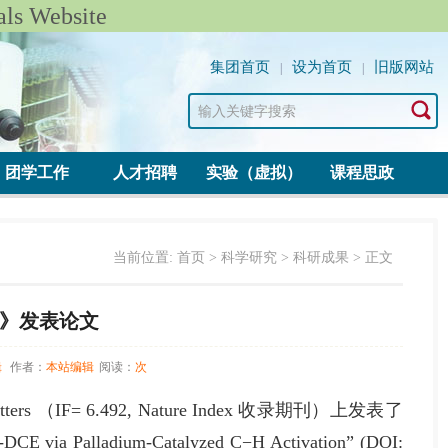
 Website
集团首页
设为首页
旧版网站
|
|
团学工作
人才招聘
实验（虚拟）
课程思政
当前位置:
首页
>
科学研究
>
科研成果
> 正文
ers》发表论文
辑
作者：
本站编辑
阅读：
次
= 6.492, Nature Index 收录期刊）上发表了
-DCE via Palladium-Catalyzed C−H Activation” (DOI: