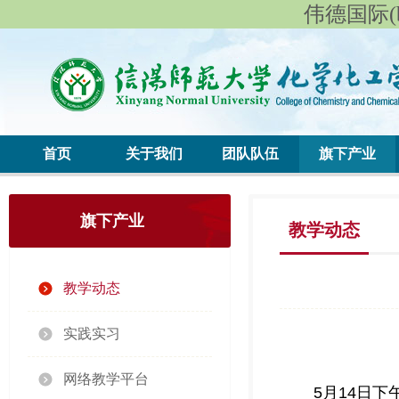
伟德国际(be
首页
关于我们
团队队伍
旗下产业
旗下产业
教学动态
教学动态
实践实习
网络教学平台
5月14日下