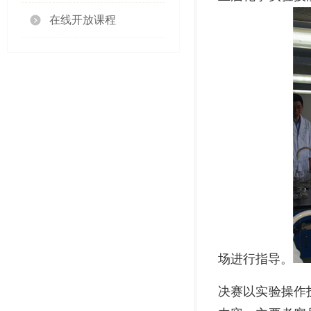
在线开放课程
场进行指导。
决赛以实验操作