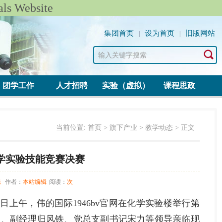
 Website
集团首页
设为首页
旧版网站
|
|
团学工作
人才招聘
实验（虚拟）
课程思政
当前位置:
首页
>
旗下产业
>
教学动态
> 正文
化学实验技能竞赛决赛
辑
作者：
本站编辑
阅读：
次
日上午，伟的国际1946bv官网在化学实验楼举行第
坤、副经理归风铁、党总支副书记宋力等领导亲临现