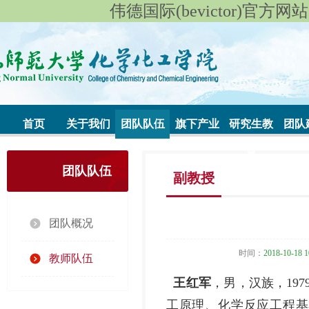
伟德国际(bevictor)官方网站|始
首页
关于我们
团队队伍
旗下产业
研究生教
团队
育
团队队伍
副教授
团队概况
时间：
2018-10-18 1
教师队伍
王红军
，男，汉族，19
工原理、化学反应工程基